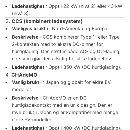
Ladehastighet
: Opptil 22 kW (nivå 2) eller 43 kW
(nivå 3).
3.
CCS (kombinert ladesystem)
Vanligvis brukt i
: Nord-Amerika og Europa.
Beskrivelse
: CCS kombinerer Type 1- eller Type
2-kontakten med to ekstra DC-pinner for
hurtiglading. Den støtter både AC- og DC-lading,
noe som gjør den allsidig for ulike ladebehov.
Ladehastighet
: Opptil 350 kW (DC hurtiglading).
4.
CHAdeMO
Vanlig brukt i
: Japan og globalt for eldre EV-
modeller.
Beskrivelse
: CHAdeMO er en DC
hurtigladekontakt med en unik design. Den er
mye brukt i Japan og er kompatibel med mange
eldre EV-modeller.
Ladehastighet
: Opptil 400 kW (DC hurtiglading).