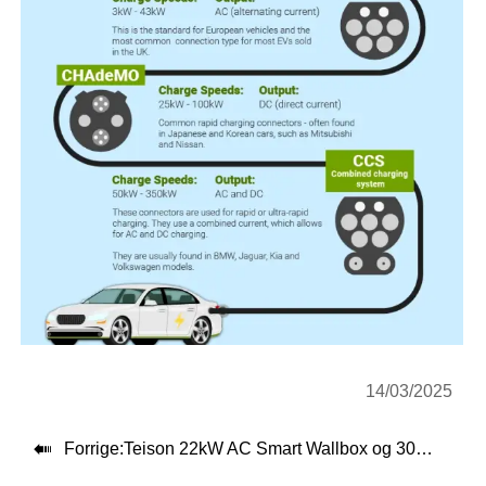
14/03/2025

Forrige:
Teison 22kW AC Smart Wallbox og 30kW DC EV Ladestasjon er nå i drift i Indonesia