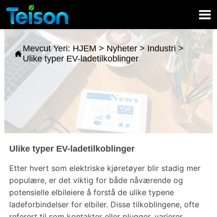

Mevcut Yeri:
HJEM
>
Nyheter
>
Industri
>

Ulike typer EV-ladetilkoblinger
Ulike typer EV-ladetilkoblinger
Etter hvert som elektriske kjøretøyer blir stadig mer
populære, er det viktig for både nåværende og
potensielle elbileiere å forstå de ulike typene
ladeforbindelser for elbiler. Disse tilkoblingene, ofte
referert til som kontakter eller plugger, varierer