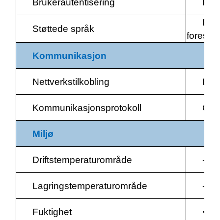
Brukerautentisering
RFI
Enge
Støttede språk
forespø
Kommunikasjon
Nettverkstilkobling
Ethe
Kommunikasjonsprotokoll
OCP
Miljø
Driftstemperaturområde
-30
Lagringstemperaturområde
-40
Fuktighet
<95%