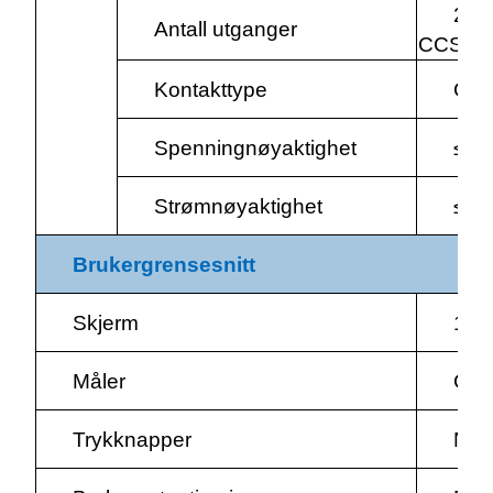
2 (
Antall utganger
CCS1, 
Kontakttype
CCS
Spenningnøyaktighet
≤±0
Strømnøyaktighet
≤±
Brukergrensesnitt
Skjerm
10.
Måler
CE 
Trykknapper
Nød