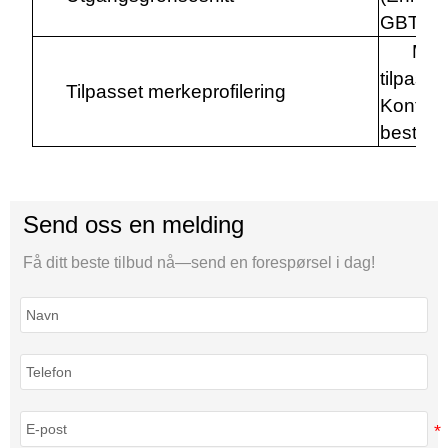
GBT, C
Merk
tilpasse
Tilpasset merkeprofilering
Kontakt 
bestill
Send oss en melding
Få ditt beste tilbud nå—send en forespørsel i dag!