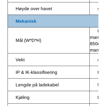
Høyde over havet
≤20
Mekanisk
850
manage
Mål (W*D*H)
850mm*
manage
Vekt
≤70
IP & IK-klassifisering
IP5
Lengde på ladekabel
5m
Kjøling
Luft