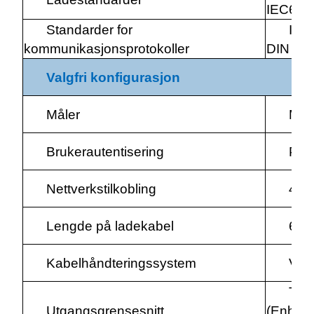
IEC6185
Standarder for
ISO
kommunikasjonsprotokoller
DIN 70
Valgfri konfigurasjon
Måler
MID
Brukerautentisering
POS
Nettverkstilkobling
4G
Lengde på ladekabel
6m 
Kabelhåndteringssystem
Valgf
Tilp
Utgangsgrensesnitt
(Enhver