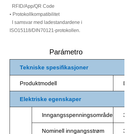
RFID/App/QR Code
•
Protokollkompatibilitet
I samsvar med ladestandardene i
ISO15118/DIN70121-protokollen.
Parámetro
Tekniske spesifikasjoner
Produktmodell
DC 
Elektriske egenskaper
Inngangsspenningsområde
3-p
Nominell inngangsstrøm
3Φ