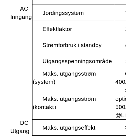
AC
Jordingssystem
TN-
Inngang
Effektfaktor
≥0.
Strømforbruk i standby
≤1
Utgangsspenningsområde
150
Maks. utgangsstrøm
600
(system)
400A @A
300
Maks. utgangsstrøm
optiona
(kontakt
）
500A,60
@Liquid
DC
Maks. utgangseffekt
30
Utgang