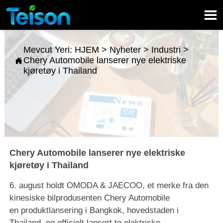

Mevcut Yeri:
HJEM
>
Nyheter
>
Industri
>
Chery Automobile lanserer nye elektriske

kjøretøy i Thailand
Chery Automobile lanserer nye elektriske
kjøretøy i Thailand
6. august holdt OMODA & JAECOO, et merke fra den
kinesiske bilprodusenten Chery Automobile
en produktlansering i Bangkok, hovedstaden i
Thailand, og offisielt lansert to elektriske