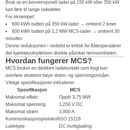
Bruk av en konvensjonell lader på 150 kW eller 350 kW
kan føre til lange ladeøkter.
For eksempel:
600 kWh batteri på 350 kW lader → omtrent 2 timer
600 kWh batteri på 1.2 MW MCS-lader → omtrent 30
minutter
Denne reduksjonen i nedetid er kritisk for flåteoperatører
der kjøretøyutnyttelsen direkte påvirker lønnsomheten.
Hvordan fungerer MCS?
MCS bruker en dedikert ladekontakt som trygt kan
overføre ekstremt høye strøm- og spenningsnivåer.
Viktige spesifikasjoner inkluderer:
Spesifikasjon
MCS
Maksimal effekt
Opptil 3.75 MW
Maksimal spenning
1,250 V DC
Maksimal strøm
3,000 A
Kommunikasjonsprotokoll
ISO 15118
Ladetype
DC-hurtiglading