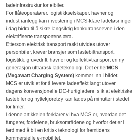
ladeinfrastruktur for elbiler.
For flåteoperatører, logistikkselskaper, havner og
industrianlegg kan investering i MCS-klare ladeløsninger
i dag bidra til å sikre langsiktig konkurranseevne i den
elektrifiserte transportens æra.
Ettersom elektrisk transport raskt utvides utover
personbiler, krever bransjer som lastebiltransport,
logistikk, gruvedrift, havner og kollektivtransport en ny
generasjon ultrarask ladeteknologi. Det er her
MCS
(Megawatt Charging System)
kommer inn i bildet.
MCS er utviklet for å levere ladeeffekt langt utover
dagens konvensjonelle DC-hurtigladere, slik at elektriske
lastebiler og nyttekjøretøy kan lades på minutter i stedet
for timer.
I denne artikkelen forklarer vi hva MCS er, hvordan det
fungerer, fordelene, bruksområdene og hvorfor det er i
ferd med å bli en kritisk teknologi for fremtidens
kommersielle e-mobilitet.