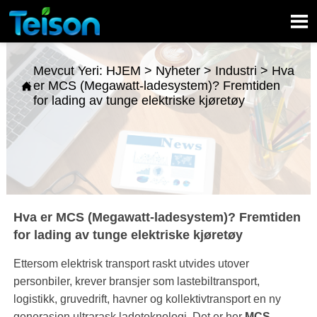

Mevcut Yeri:
HJEM
>
Nyheter
>
Industri
>
Hva
er MCS (Megawatt-ladesystem)? Fremtiden

for lading av tunge elektriske kjøretøy
Hva er MCS (Megawatt-ladesystem)? Fremtiden
for lading av tunge elektriske kjøretøy
Ettersom elektrisk transport raskt utvides utover
personbiler, krever bransjer som lastebiltransport,
logistikk, gruvedrift, havner og kollektivtransport en ny
generasjon ultrarask ladeteknologi. Det er her
MCS