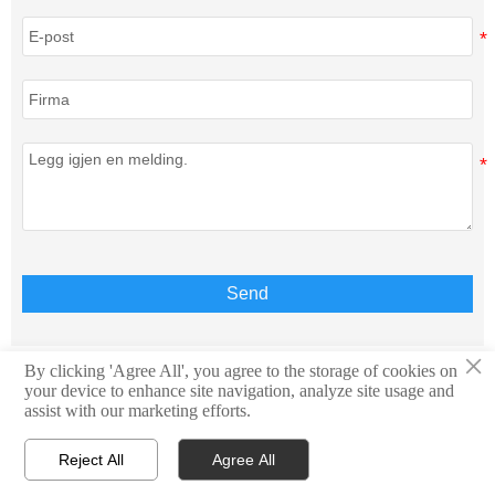
Send
×
By clicking 'Agree All', you agree to the storage of cookies on
your device to enhance site navigation, analyze site usage and
Opphavsrett © Teison Energy Technology Co.,Ltd. Alle
assist with our marketing efforts.
rettigheter reservert.
Reject All
Agree All




Hjem
WhatsApp
Kontakt
E-mail