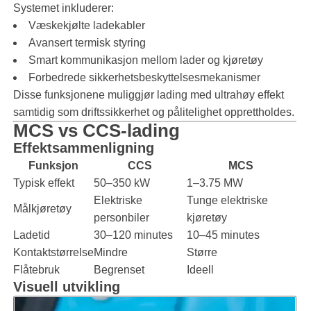
Systemet inkluderer:
Væskekjølte ladekabler
Avansert termisk styring
Smart kommunikasjon mellom lader og kjøretøy
Forbedrede sikkerhetsbeskyttelsesmekanismer
Disse funksjonene muliggjør lading med ultrahøy effekt
samtidig som driftssikkerhet og pålitelighet opprettholdes.
MCS vs CCS-lading
Effektsammenligning
Funksjon
CCS
MCS
Typisk effekt
50–350 kW
1–3.75 MW
Elektriske
Tunge elektriske
Målkjøretøy
personbiler
kjøretøy
Ladetid
30–120 minutes
10–45 minutes
Kontaktstørrelse
Mindre
Større
Flåtebruk
Begrenset
Ideell
Visuell utvikling