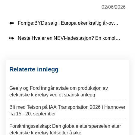
02/06/2026

Forrige:
BYDs salg i Europa øker kraftig år-over-år i april

Neste:
Hva er en NEVI-ladestasjon? En komplett guide for utviklere av EV-infrastruktur
Relaterte innlegg
Geely og Ford inngår avtale om produksjon av
elektriske kjøretøy ved et spansk anlegg
Bli med Teison på IAA Transportation 2026 i Hannover
fra 15.–20. september
Forskningsselskap: Den globale etterspørselen etter
elektriske kjøretøy fortsetter å øke