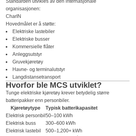
Standarden utvikles av den internasjonale
organisasjonen:
CharIN
Hovedmålet er å støtte:
Elektriske lastebiler
Elektriske busser
Kommersielle flåter
Anleggsutstyr
Gruvekjøretøy
Havne- og terminalutstyr
Langdistansetransport
Hvorfor ble MCS utviklet?
Tunge elektriske kjøretøy krever betydelig større
batteripakker enn personbiler.
Kjøretøytype
Typisk batterikapasitet
Elektrisk personbil
50–100 kWh
Elektrisk buss
300–600 kWh
Elektrisk lastebil
500–1,200+ kWh