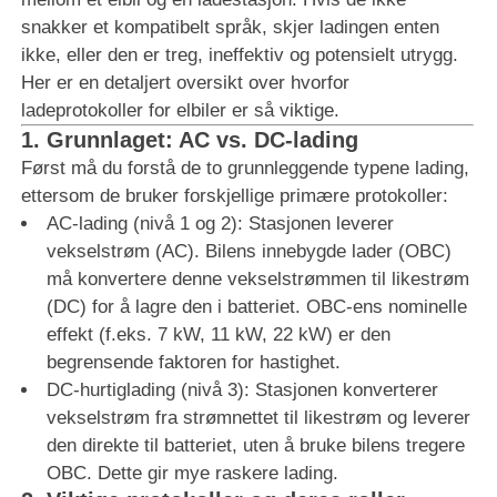
snakker et kompatibelt språk, skjer ladingen enten
ikke, eller den er treg, ineffektiv og potensielt utrygg.
Her er en detaljert oversikt over hvorfor
ladeprotokoller for elbiler er så viktige.
1. Grunnlaget: AC vs. DC-lading
Først må du forstå de to grunnleggende typene lading,
ettersom de bruker forskjellige primære protokoller:
AC-lading (nivå 1 og 2): Stasjonen leverer
vekselstrøm (AC). Bilens innebygde lader (OBC)
må konvertere denne vekselstrømmen til likestrøm
(DC) for å lagre den i batteriet. OBC-ens nominelle
effekt (f.eks. 7 kW, 11 kW, 22 kW) er den
begrensende faktoren for hastighet.
DC-hurtiglading (nivå 3): Stasjonen konverterer
vekselstrøm fra strømnettet til likestrøm og leverer
den direkte til batteriet, uten å bruke bilens tregere
OBC. Dette gir mye raskere lading.