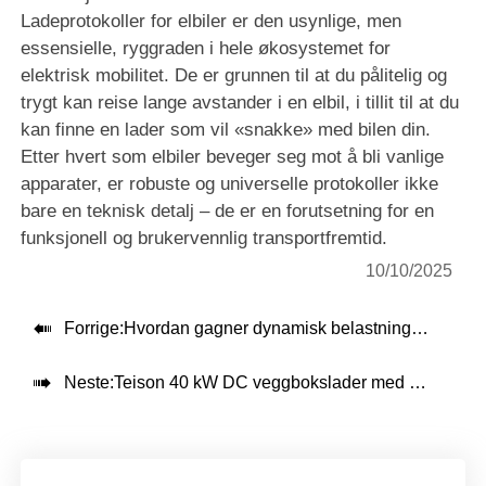
Ladeprotokoller for elbiler er den usynlige, men
essensielle, ryggraden i hele økosystemet for
elektrisk mobilitet. De er grunnen til at du pålitelig og
trygt kan reise lange avstander i en elbil, i tillit til at du
kan finne en lader som vil «snakke» med bilen din.
Etter hvert som elbiler beveger seg mot å bli vanlige
apparater, er robuste og universelle protokoller ikke
bare en teknisk detalj – de er en forutsetning for en
funksjonell og brukervennlig transportfremtid.
10/10/2025

Forrige:
Hvordan gagner dynamisk belastningsfordeling deg?

Neste:
Teison 40 kW DC veggbokslader med kabelhåndteringssystem installert i Bosnia-Hercegovina, 2025