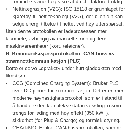
forhindre svindel og sikre at du blir fakturert riktig.
Nettintegrasjon (V2G): ISO 15118 er grunnlaget for
kjøretøy-til-nett-teknologi (V2G), der bilen din kan
selge energi tilbake til nettet ved høy etterspørsel.
Uten denne protokollen er ladeprosessen mer
klumpete, avhengig av manuelle trinn og flere
maskinvareenheter (kort, telefoner).
B. Kommunikasjonsprotokollen: CAN-buss vs.
strømnettkommunikasjon (PLS)
Dette er selve «språket» under hurtigladeøkten med
likestrøm.
CCS (Combined Charging System): Bruker PLS
over DC-pinner for kommunikasjon. Det er en mer
moderne høyhastighetsprotokoll som er i stand til
å håndtere den komplekse datautvekslingen som
trengs for lading med høy effekt (350 kW+),
sikkerhet (for Plug & Charge) og termisk styring.
CHAdeMO: Bruker CAN-bussprotokollen, som er