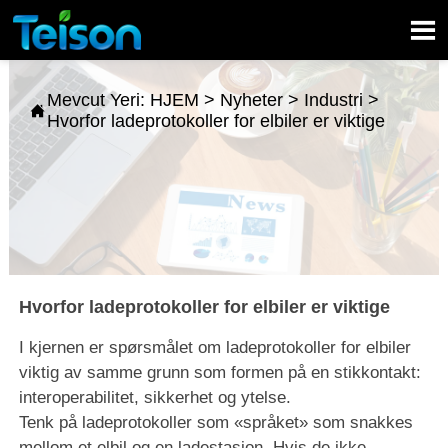

Mevcut Yeri:
HJEM
>
Nyheter
>
Industri
>

Hvorfor ladeprotokoller for elbiler er viktige
Hvorfor ladeprotokoller for elbiler er viktige
I kjernen er spørsmålet om ladeprotokoller for elbiler
viktig av samme grunn som formen på en stikkontakt:
interoperabilitet, sikkerhet og ytelse.
Tenk på ladeprotokoller som «språket» som snakkes
mellom et elbil og en ladestasjon. Hvis de ikke