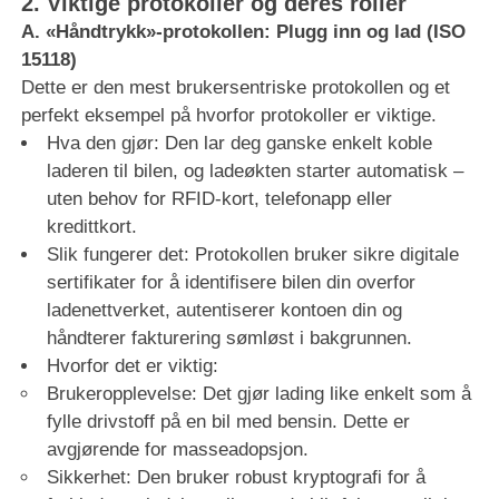
2. Viktige protokoller og deres roller
A. «Håndtrykk»-protokollen: Plugg inn og lad (ISO
15118)
Dette er den mest brukersentriske protokollen og et
perfekt eksempel på hvorfor protokoller er viktige.
Hva den gjør: Den lar deg ganske enkelt koble
laderen til bilen, og ladeøkten starter automatisk –
uten behov for RFID-kort, telefonapp eller
kredittkort.
Slik fungerer det: Protokollen bruker sikre digitale
sertifikater for å identifisere bilen din overfor
ladenettverket, autentiserer kontoen din og
håndterer fakturering sømløst i bakgrunnen.
Hvorfor det er viktig:
Brukeropplevelse: Det gjør lading like enkelt som å
fylle drivstoff på en bil med bensin. Dette er
avgjørende for masseadopsjon.
Sikkerhet: Den bruker robust kryptografi for å