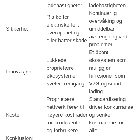
ladehastigheter.
ladehastigheten.
Kontinuerlig
Risiko for
overvåking og
elektriske feil,
Sikkerhet
umiddelbar
overoppheting
avstengning ved
eller batteriskade.
problemer.
Et åpent
Lukkede,
økosystem som
proprietære
muliggjør
Innovasjon
økosystemer
funksjoner som
kveler fremgang.
V2G og smart
lading.
Proprietære
Standardisering
nettverk fører til
driver konkurranse
Koste
høyere kostnader
og senker
for produsenter
kostnadene for
og forbrukere.
alle.
Konklusjon: