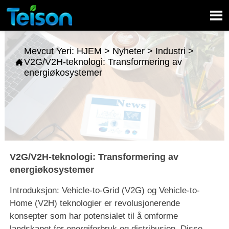

Mevcut Yeri:
HJEM
>
Nyheter
>
Industri
>
V2G/V2H-teknologi: Transformering av

energiøkosystemer
V2G/V2H-teknologi: Transformering av
energiøkosystemer
Introduksjon: Vehicle-to-Grid (V2G) og Vehicle-to-
Home (V2H) teknologier er revolusjonerende
konsepter som har potensialet til å omforme
landskapet for energiforbruk og distribusjon. Disse