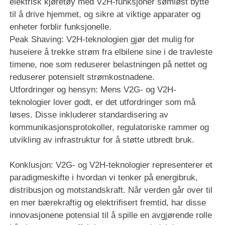
elektrisk kjøretøy med V2H-funksjoner sømløst bytte
til å drive hjemmet, og sikre at viktige apparater og
enheter forblir funksjonelle.
Peak Shaving: V2H-teknologien gjør det mulig for
huseiere å trekke strøm fra elbilene sine i de travleste
timene, noe som reduserer belastningen på nettet og
reduserer potensielt strømkostnadene.
Utfordringer og hensyn: Mens V2G- og V2H-
teknologier lover godt, er det utfordringer som må
løses. Disse inkluderer standardisering av
kommunikasjonsprotokoller, regulatoriske rammer og
utvikling av infrastruktur for å støtte utbredt bruk.
Konklusjon: V2G- og V2H-teknologier representerer et
paradigmeskifte i hvordan vi tenker på energibruk,
distribusjon og motstandskraft. Når verden går over til
en mer bærekraftig og elektrifisert fremtid, har disse
innovasjonene potensial til å spille en avgjørende rolle