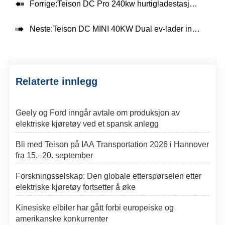

Forrige:
Teison DC Pro 240kw hurtigladestasjon i Thailand,2025

Neste:
Teison DC MINI 40KW Dual ev-lader installert i Irak，2025
Relaterte innlegg
Geely og Ford inngår avtale om produksjon av
elektriske kjøretøy ved et spansk anlegg
Bli med Teison på IAA Transportation 2026 i Hannover
fra 15.–20. september
Forskningsselskap: Den globale etterspørselen etter
elektriske kjøretøy fortsetter å øke
Kinesiske elbiler har gått forbi europeiske og
amerikanske konkurrenter