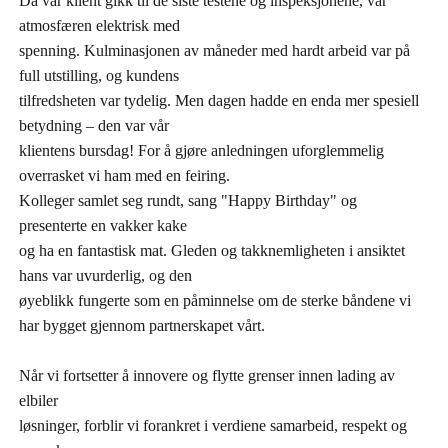
Da vår klient gikk til de siste testene og inspeksjonene, var
atmosfæren elektrisk med
spenning. Kulminasjonen av måneder med hardt arbeid var på
full utstilling, og kundens
tilfredsheten var tydelig. Men dagen hadde en enda mer spesiell
betydning – den var vår
klientens bursdag! For å gjøre anledningen uforglemmelig
overrasket vi ham med en feiring.
Kolleger samlet seg rundt, sang "Happy Birthday" og
presenterte en vakker kake
og ha en fantastisk mat. Gleden og takknemligheten i ansiktet
hans var uvurderlig, og den
øyeblikk fungerte som en påminnelse om de sterke båndene vi
har bygget gjennom partnerskapet vårt.
Når vi fortsetter å innovere og flytte grenser innen lading av
elbiler
løsninger, forblir vi forankret i verdiene samarbeid, respekt og