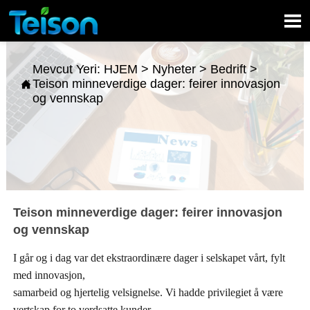

Mevcut Yeri:
HJEM
>
Nyheter
>
Bedrift
>
Teison minneverdige dager: feirer innovasjon

og vennskap
Teison minneverdige dager: feirer innovasjon
og vennskap
I går og i dag var det ekstraordinære dager i selskapet vårt, fylt
med innovasjon,
samarbeid og hjertelig velsignelse. Vi hadde privilegiet å være
vertskap for to verdsatte kunder