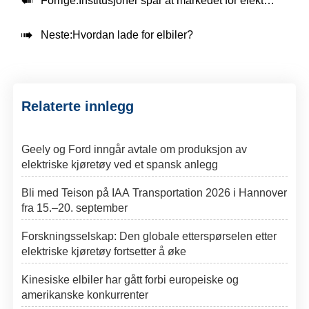

Forrige:
Institusjoner spår at markedet for elektriske kjøretøy vil utvide seg i 2025, med 1 av 4 solgte kjøretøy

Neste:
Hvordan lade for elbiler?
Relaterte innlegg
Geely og Ford inngår avtale om produksjon av
elektriske kjøretøy ved et spansk anlegg
Bli med Teison på IAA Transportation 2026 i Hannover
fra 15.–20. september
Forskningsselskap: Den globale etterspørselen etter
elektriske kjøretøy fortsetter å øke
Kinesiske elbiler har gått forbi europeiske og
amerikanske konkurrenter